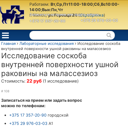
Работаем:
Вт,Ср,Пт11:00-18:00;Сб,Вс10:00-
14:00;Вых:Пн,Чт
Записаться на прием
или задать вопрос
г. Минск,
ул. Горовца 24
(
Серебрянка
)
+375 29 976-03-03
+375 17 357-20-90
Главная
Лабораторные исследования
Исследование соскоба
внутренней поверхности ушной раковины на малассезиоз
Исследование соскоба
внутренней поверхности ушной
раковины на малассезиоз
22 руб
Стоимость:
(1 исследование)
# 108
Записаться на прием или задать вопрос
можно по телефонам:
+375 17 357-20-90
городской
+375 29 976-03-03
A1